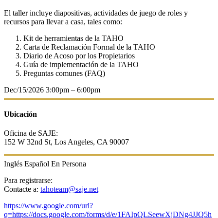
El taller incluye diapositivas, actividades de juego de roles y
recursos para llevar a casa, tales como:
Kit de herramientas de la TAHO
Carta de Reclamación Formal de la TAHO
Diario de Acoso por los Propietarios
Guía de implementación de la TAHO
Preguntas comunes (FAQ)
Dec/15/2026
3:00pm – 6:00pm
Ubicación
Oficina de SAJE:
152 W 32nd St, Los Angeles, CA 90007
Inglés
Español
En Persona
Para registrarse:
Contacte a:
tahoteam@saje.net
https://www.google.com/url?
q=https://docs.google.com/forms/d/e/1FAIpQLSeewXjDNg4JJQ5h