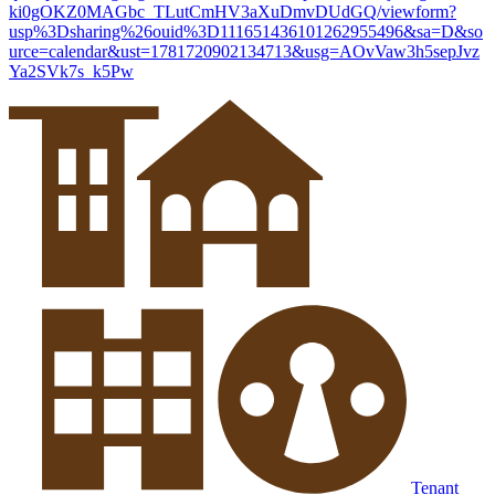
ki0gOKZ0MAGbc_TLutCmHV3aXuDmvDUdGQ/viewform?
usp%3Dsharing%26ouid%3D111651436101262955496&sa=D&so
urce=calendar&ust=1781720902134713&usg=AOvVaw3h5sepJvz
Ya2SVk7s_k5Pw
Tenant