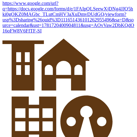
https://www.google.com/url?
q=https://docs.google.com/forms/d/e/1FAIpQLSeewXjDNg4JJQ5h
ki0gOKZ0MAGbc_TLutCmHV3aXuDmvDUdGQ/viewform?
usp%3Dsharing%26ouid%3D111651436101262955496&sa=D&so
urce=calendar&ust=1781720400904811&usg=AOvVaw2DbKQdO
16oFW8V6FfTF-SI